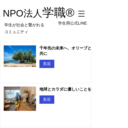
学職
®︎
NPO法人
学生用公式LINE
学生が社会と繋がれる
コミュニティ
千年先の未来へ、オリーブと
共に
美容
地球とカラダに優しいことを
美容