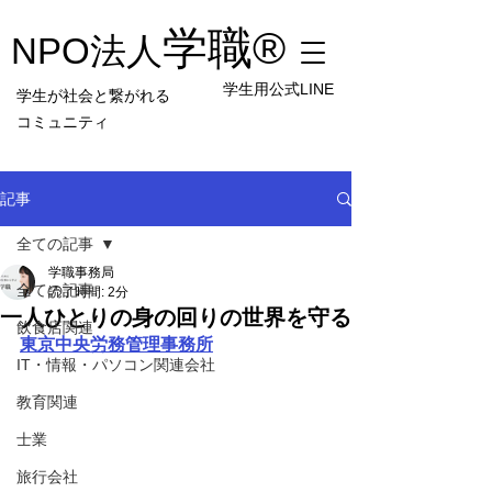
学職
®︎
NPO法人
学生用公式LINE
学生が社会と繋がれる
コミュニティ
記事
全ての記事
学職事務局
全ての記事
読了時間: 2分
一人ひとりの身の回りの世界を守る
飲食店関連
東京中央労務管理事務所
IT・情報・パソコン関連会社
教育関連
士業
旅行会社