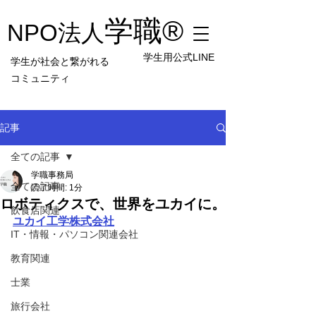
学職
®︎
NPO法人
学生用公式LINE
学生が社会と繋がれる
コミュニティ
記事
全ての記事
学職事務局
全ての記事
読了時間: 1分
ロボティクスで、世界をユカイに。
飲食店関連
ユカイ工学株式会社
IT・情報・パソコン関連会社
教育関連
士業
旅行会社