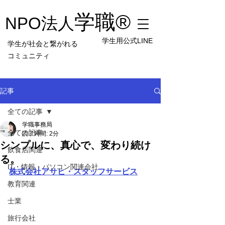
学職
®︎
NPO法人
学生用公式LINE
学生が社会と繋がれる
コミュニティ
記事
全ての記事
学職事務局
全ての記事
読了時間: 2分
シンプルに、真心で、変わり続け
飲食店関連
る。
IT・情報・パソコン関連会社
株式会社アサヒ・スタッフサービス
教育関連
士業
旅行会社